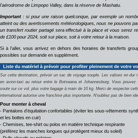
l'aérodrome de Limpopo Valley, dans la réserve de Mashatu.
Important
: si pour une raison quelconque, par exemple un nom
atteint ou des avertissements météorologiques, nous ne pouvons pas e
un transfert routier partagé sera effectué à la place et vous serez
de £100 pour 2024, soit sur place, soit à votre retour à la maison.
Si à l'aller, vous arrivez en dehors des horaires de transferts grou
possibles sur demande en supplément.
Liste du matériel à prévoir pour profiter pleinement de votre v
Sur cette destination, prévoir un sac de voyage souple. Les valises en dur 
en avion-taxi au retour entre le Botswana et Johannesburg. Vous pouvez
soute sur ce vol, plus votre bagage à main de 10 kg.
Merci de respecter cett
international autorise une franchise plus importante. N’oubliez pas de bien id
Pour monter à cheval
- Pantalons d'équitation confortables (éviter les sous-vêtements synt
et les bottes en cuir)
- Chemises, tee-shirt ou polos en matière technique respirante
(préférez les manches longues qui protègent mieux du soleil)
- Pulls chauds ou polaires