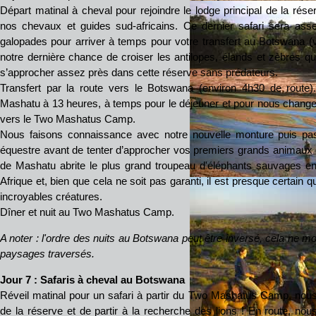
Départ matinal à cheval pour rejoindre le lodge principal de la rés
nos chevaux et guides sud-africains. Ce dernier safari sera as
galopades pour arriver à temps pour votre transfert au Botswana 
notre dernière chance de croiser les antilopes, élands et zèbres q
s’approcher assez près dans cette réserve sans prédateurs.
Transfert par la route vers le Botswana (environ 4h30 de route). 
Mashatu à 13 heures, à temps pour le déjeuner et pour nous changer 
vers le Two Mashatus Camp.
Nous faisons connaissance avec notre nouvelle monture puis pas
équestre avant de tenter d’approcher vos premiers grands animaux d
de Mashatu abrite le plus grand troupeau d'éléphants sauvages en l
Afrique et, bien que cela ne soit pas garanti, il est presque certai
incroyables créatures.
Dîner et nuit au Two Mashatus Camp.
A noter : l'ordre des nuits au Botswana peut être inversé, cela ne m
paysages traversés.
Jour 7 :
Safaris à cheval au Botswana
Réveil matinal pour un safari à partir du Two Mashatus Camp, nous
de la réserve et de partir à la recherche des lions ! En route, no