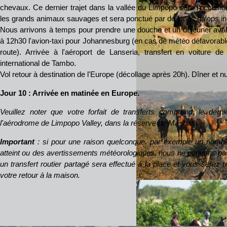
chevaux. Ce dernier trajet dans la vallée du Limpopo sera l’occasio
les grands animaux sauvages et sera ponctué par de longs galops in
Nous arrivons à temps pour prendre une douche et un déjeuner avant 
à 12h30 l'avion-taxi pour Johannesburg (en cas de météo défavorabl
route). Arrivée à l'aéroport de Lanseria, transfert en voiture de
international de Tambo.
Vol retour à destination de l'Europe (décollage après 20h). Dîner et nui
Jour 10
: Arrivée en matinée en Europe.
Veuillez noter que votre forfait de transferts comprend, le derni
l'aérodrome de Limpopo Valley, dans la réserve de Mashatu.
Important
: si pour une raison quelconque, par exemple un nom
atteint ou des avertissements météorologiques, nous ne pouvons pas e
un transfert routier partagé sera effectué à la place et vous serez 
votre retour à la maison.