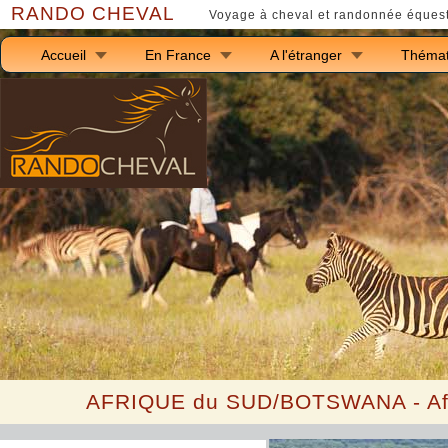
RANDO CHEVAL
Voyage à cheval et randonnée équest
Accueil
En France
A l'étranger
Thémat
AFRIQUE du SUD/BOTSWANA - Afr