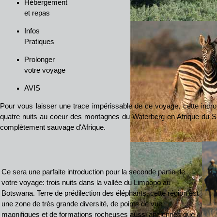
Hébergement
et repas
Infos
Pratiques
Prolonger
votre voyage
AVIS
Pour vous laisser une trace impérissable de ce voyage, cette inc
quatre nuits au coeur des montagnes du Waterberg en Afrique du Su
complètement sauvage d'Afrique.
Ce sera une parfaite introduction pour la seconde partie de
votre voyage: trois nuits dans la vallée du Limpopo au
Botswana. Terre de prédilection des éléphants, cette région est
une zone de très grande diversité, de points de vue
magnifiques et de formations rocheuses aussi anciennes que