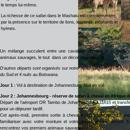
le temps lui-même.
La richesse de ce safari dans le Mashatu est complémentée
par la présence sur le territoire de lions, léopards, éléphants et
hyènes.
Un mélange succulent entre une cavalerie sportive et la magie
animaux sauvages, le tout dans un décor étourdissant.
D'autres départs sont organisés sur notre
Safari African Explorer 3+
du Sud et 4 nuits au Botswana.
Jour 1
:
Vol à destination de Johannesburg
.
Nuit en vol.
Jour 2
:
Johannesbourg - réserve de safari à cheval en Afrique 
Départ de l'aéroport OR Tambo de Johannesburg à 11h15 et trans
pour un déjeuner tardif.
Cet après-midi, première sortie à cheval à un rythme assez tranq
familiariser avec votre monture et votre nouvel environnement. E
rencontrez vos premiers animaux sauvages.