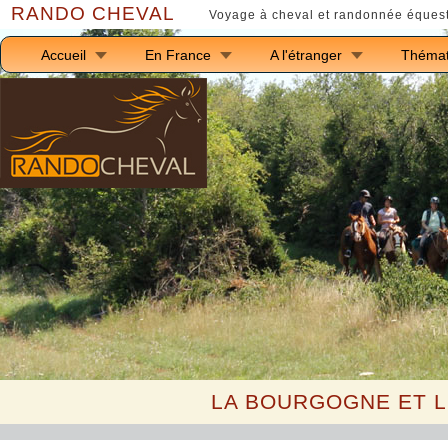
RANDO CHEVAL
Voyage à cheval et randonnée équest
Accueil
En France
A l'étranger
Thémat
LA BOURGOGNE ET L