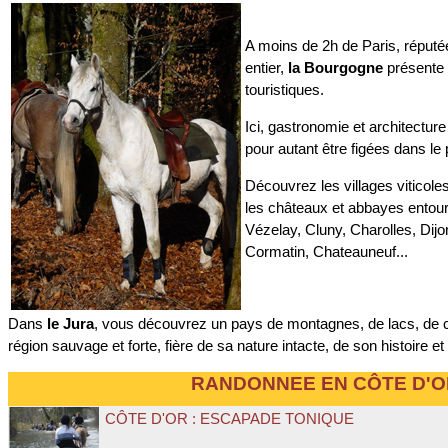
A moins de 2h de Paris, réputé
entier,
la Bourgogne
présente 
touristiques.
Ici, gastronomie et architectur
pour autant être figées dans le
Découvrez les villages viticol
les châteaux et abbayes entouré
Vézelay, Cluny, Charolles, Dij
Cormatin, Chateauneuf...
Dans
le Jura
, vous découvrez un pays de montagnes, de lacs, de 
région sauvage et forte, fière de sa nature intacte, de son histoire et
RANDONNEE EN CÔTE D'O
CÔTE D'OR : ESCAPADE TONIQUE