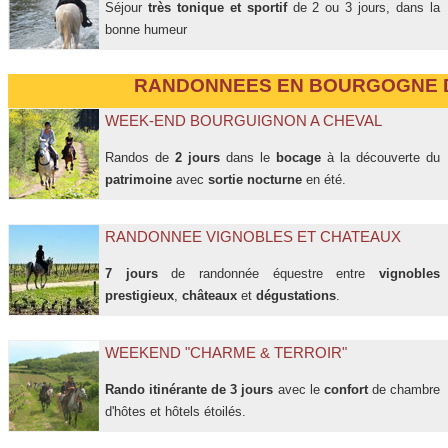
Séjour
très tonique et sportif
de 2 ou 3 jours, dans la
bonne humeur
RANDONNEES EN BOURGOGNE 
WEEK-END BOURGUIGNON A CHEVAL
Randos de
2 jours
dans le
bocage
à la découverte du
patrimoine
avec
sortie nocturne
en été.
RANDONNEE VIGNOBLES ET CHATEAUX
7 jours
de randonnée équestre entre
vignobles
prestigieux
,
châteaux
et
dégustations
.
WEEKEND "CHARME & TERROIR"
Rando itinérante de 3 jours
avec le
confort
de chambre
d'hôtes et hôtels étoilés.