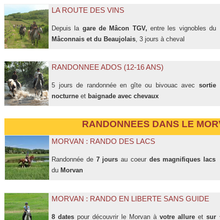
LA ROUTE DES VINS
Depuis la
gare de Mâcon TGV,
entre les vignobles du
Mâconnais et du Beaujolais
, 3 jours à cheval
RANDONNEE ADOS (12-16 ANS)
5 jours de randonnée en gîte ou bivouac avec
sortie
nocturne
et
baignade
avec chevaux
RANDONNEES DANS LE MOR
MORVAN : RANDO DES LACS
Randonnée de
7 jours
au coeur
des magnifiques
lacs
du
Morvan
MORVAN : RANDO EN LIBERTE SANS GUIDE
8 dates
pour découvrir le Morvan à
votre allure
et
sur