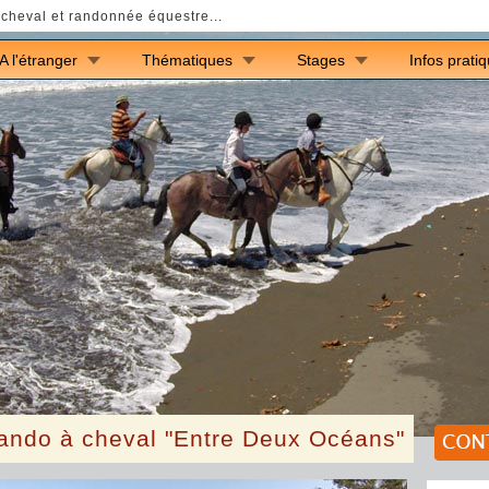
cheval et randonnée équestre...
A l'étranger
Thématiques
Stages
Infos prati
ando à cheval "Entre Deux Océans"