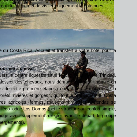
 courte qui pemet de visiter uniquement la côte ouest.
e du Costa Rica. Accueil et transfert à votre hôtel pour la
journée à cheval
rs le centre équestre situé le long de la rivière Trinidad.
ides, et des chevaux, nous démarrons notre itinéraire en
urs de cette première étape à cheval, les amoureux de la
orêts, rivières et gorges... qui font la renommée du Costa
rres agricoles, fermes, maisons rurales et haciendas se
 l'éco-lodge Los Domos (petite structure au confort simple,
odge avec supplément à régler avant le départ, le groupe
ébergements).