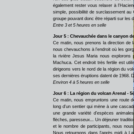
également rester vous relaxer à l'Hacien
simple, possibilité de surclassement au 
groupe pouvant donc être réparti sur les
Entre 3 et 5 heures en selle
Jour 5 : Chevauchée dans le canyon de
Ce matin, nous prenons la direction de l
nous chevauchons à l'endroit où les gorg
la rivière Jesus Maria nous explorons p
Machuca. Cet endroit très fertile est uti
dirigeons vers le nord de la région du vo
ses dernières éruptions datent de 1968. D
Environ 4 à 5 heures en selle
Jour 6 : La région du volcan Arenal
- 5
Ce matin, nous empruntons une route d
long d'un sentier qui mène à une cascade
une grande variété d'espèces animales d
flèches, paresseux... Un déjeuner traditio
et le nombre de participants, nous nous
Nous retournons dans l'après midi à La