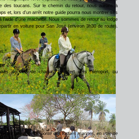
ue des toucans. Sur le chemin du retour, nous aurons à
ps et, lors d'un arrêt notre guide pourra nous montrer ses
à l'aide d'une machette. Nous sommes de retour au lodge
repartir en voiture pour San José (environ 3h30 de route).
s.*
ope
aires de vols de chacun, transfert vers l'aéroport, ou
en tant que zone de ponte des tortues marines, en voie de