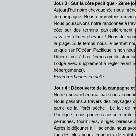
Jour 3 : Sur la côte pacifique - 2ème j
Aujourd'hui notre chevauchée nous mène 
de campagne. Nous empruntons un vieux 
Nous poursuivons notre randonnée à trave
côte sur des terrains particulièrement
cavaliers et des chevaux ! Nous déjeunon
la plage. Si le temps nous le permet nou
unique sur l'Océan Pacifique, sinon nous 
Dîner et nuit à Los Domos (petite structu
Lodge avec supplément à régler avant le 
hébergements).
Environ 5 heures en selle
Jour 4 :
Découverte de la campagne et 
Notre chevauchée matinale nous conduit
Nous passons à travers des paysages de
partie de la "forêt sèche". Le fait de 
Pacifique : nous pouvons aussi compter s
perruches, fourmiliers, singes paresseu
Après le déjeuner à l'Hacienda, nous avo
l'un des plus beaux couchers de soleil d