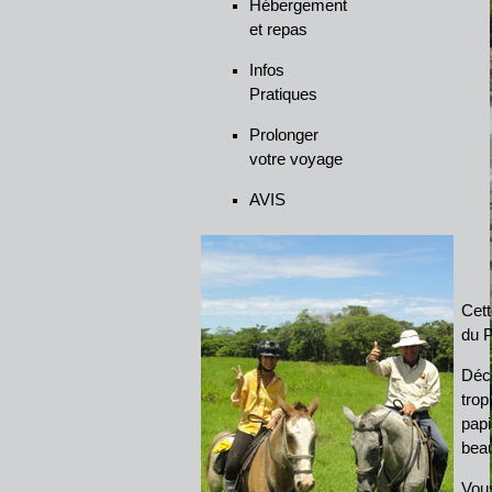
Hébergement
et repas
Infos
Pratiques
Prolonger
votre voyage
AVIS
Cett
du P
Déc
trop
papi
beau
Vous