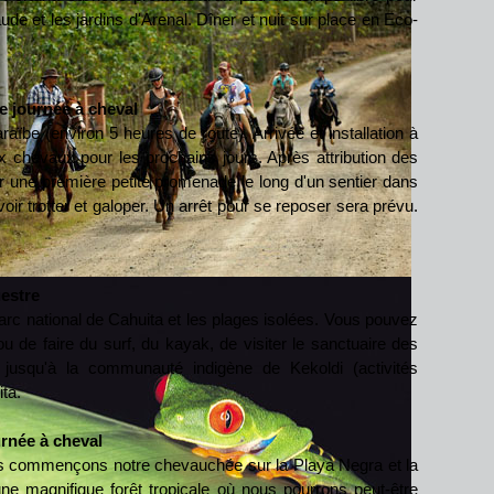
ude et les jardins d'Arenal.
Dîner et nuit sur place en Eco-
e journée à cheval
araïbe (environ 5 heures de route). Arrivée et installation à
x chevaux pour les prochains jours. Après attribution des
 une première petite promenade le long d'un sentier dans
voir trotter et galoper. Un arrêt pour se reposer sera prévu.
uestre
parc national de Cahuita et les plages isolées. Vous pouvez
ou de faire du surf, du kayak, de visiter le sanctuaire des
jusqu'à la communauté indigène de Kekoldi (activités
ta.
urnée à cheval
us commençons notre chevauchée sur la Playa Negra et la
e magnifique forêt tropicale où nous pourrons peut-être