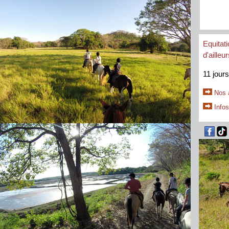
Equitat
d'ailleu
11 jours
Nos 
Infos