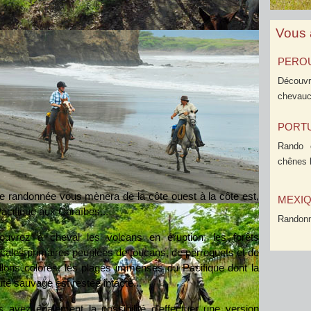
Vous 
PERO
Découv
chevauc
PORT
Rando 
chênes 
e randonnée vous mènera de la côte ouest à la côte est,
MEXI
acifique aux Caraïbes...
Randonn
ouvrez à cheval les volcans en éruption, les forêts
icales primaires peuplées de toucans, de perroquets et de
llons colorés, les plages immenses du Pacifique dont la
té sauvage est restée intacte...
 avez également la possibilité d'effectuer une version