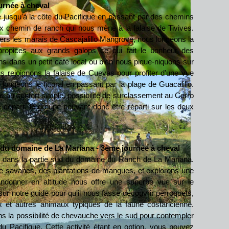
ournée à cheval
jusqu'à la côte du Pacifique en passant par des chemins
chemin de ranch qui nous mène à la falaise de Tivives.
rs les marais de Cascajalillo Mangrove, nous longeons la
 propices aux grands galops ce qui fait le bonheur des
s dans un petit café local ou bien nous pique-niquons sur
s rejoignons la falaise de Cuevas pour profiter d'une vue
longeons le littoral en passant par la plage de Guacalillo.
re au confort simple, possibilité de surclassement au Cerro
départ, le groupe pouvant donc être réparti sur les deux
du domaine de La Mariana - 3ème journée à cheval
 dans la partie sud du domaine du Ranch de La Mariana.
 savanes, des plantations de mangues, et explorons une
randonner en altitude nous offre une superbe vue sur le
ur notre guide pour qu'il nous fasse découvrir perroquets,
x et autres animaux typiques de la faune costaricienne.
ns la possibilité de chevauche vers le sud pour contempler
u Pacifique. Cette activité étant en option, vous pouvez