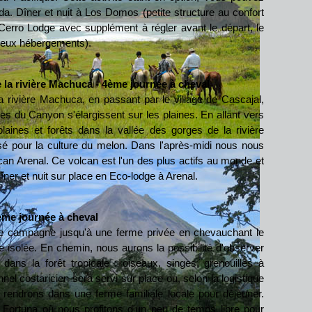
da. Dîner et nuit à Los Domos (petite structure au confort
Cerro Lodge avec supplément à régler avant le départ, le
 deux hébergements).
 la rivière Machuca - 4ème journée à cheval
a rivière Machuca, en passant par le village de Cascajal,
es du Canyon s'élargissent sur les plaines. En allant vers
laines et forêts dans la vallée des gorges de la rivière
lisé pour la culture du melon. Dans l'après-midi nous nous
lcan Arenal. Ce volcan est l'un des plus actifs au monde et
îner et nuit sur place en Eco-lodge à Arenal.
ème journée à cheval
e campagne jusqu'à une ferme privée en chevauchant le
 isolée. En chemin, nous aurons la possibilité d'observer
ans la forêt tropicale : oiseaux, singes, grenouilles à
nnel costaricien sera servi sur place ou, selon la logistique
 rendrons dans une ferme familiale locale pour déjeuner.
 Fortuna où nous profitons d'un peu de temps libre pour