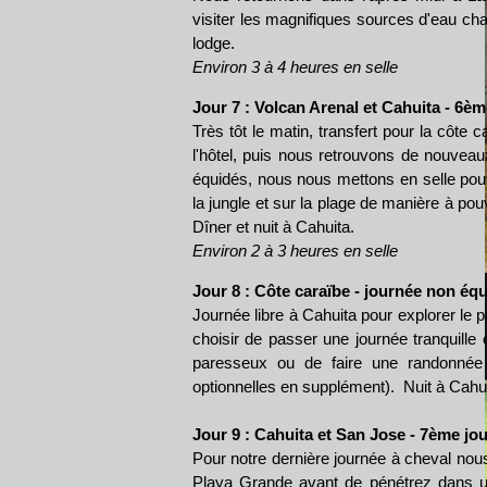
visiter les magnifiques sources d'eau cha
lodge.
Environ 3 à 4 heures en selle
Jour 7 : Volcan Arenal et
Cahuita
- 6èm
Très tôt le matin, transfert pour la côte c
l'hôtel, puis nous retrouvons de nouveau
équidés,
nous nous mettons en selle pour
la jungle et sur la plage de manière à pou
Dîner et nuit à Cahuita.
Environ 2 à 3 heures en selle
Jour 8 : Côte caraïbe - journée non éq
Journée libre à Cahuita pour explorer le 
choisir de passer une journée tranquille 
paresseux ou de faire une randonnée 
optionnelles en supplément). Nuit à Cahui
Jour 9 : Cahuita et San Jose - 7ème jo
Pour notre dernière journée à cheval no
Playa Grande avant de pénétrez dans un