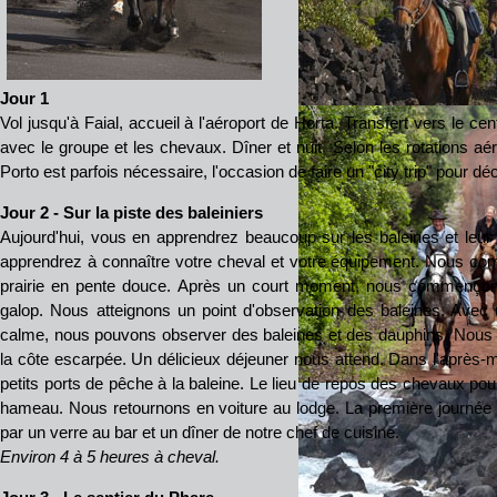
Jour 1
Vol jusqu'à Faial, accueil à l'aéroport de Horta.
Transfert vers le cen
avec le groupe et les chevaux. Dîner et nuit. Selon les rotations aé
Porto est parfois nécessaire, l'occasion de faire un "city trip" pour déc
Jour 2 - Sur la piste des baleiniers
Aujourd'hui, vous en apprendrez beaucoup sur les baleines et leur hi
apprendrez à connaître votre cheval et votre équipement. Nous 
prairie en pente douce. Après un court moment, nous commençons 
galop. Nous atteignons un point d'observation des baleines. Ave
calme, nous pouvons observer des baleines et des dauphins. Nous 
la côte escarpée. Un délicieux déjeuner nous attend. Dans l'après-
petits ports de pêche à la baleine. Le lieu de repos des chevaux pour
hameau. Nous retournons en voiture au lodge. La première journée
par un verre au bar et un dîner de notre chef de cuisine.
Environ 4 à 5 heures à cheval.