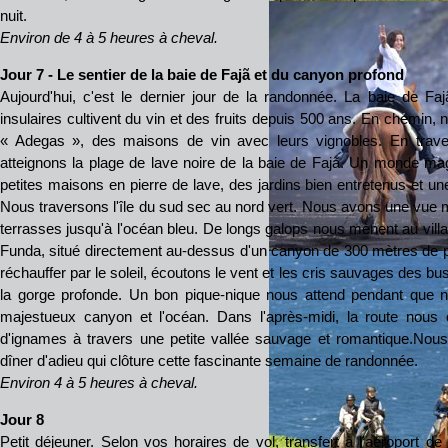
nuit.
Environ de 4 à 5 heures à cheval.
Jour 7 - Le sentier de la baie de Fajã et du canyon profond
Aujourd'hui, c'est le dernier jour de la randonnée. La baie de F
insulaires cultivent du vin et des fruits depuis 500 ans. En chemin,
« Adegas », des maisons de vin avec leurs vignobles. En trave
atteignons la plage de lave noire de la baie de Fajã. Un monde ma
petites maisons en pierre de lave, des jardins bien entretenus et 
Nous traversons l'île du sud sec au nord vert. Nous avons une vue 
terrasses jusqu'à l'océan bleu. De longs galops nous mènent au village
Funda, situé directement au-dessus d'un canyon de 300 mètres de 
réchauffer par le soleil, écoutons le vent et les cris sauvages des b
la gorge profonde. Un bon pique-nique nous attend pendant que no
majestueux canyon et l'océan. Dans l'après-midi, la route no
d'ignames à travers une petite vallée sauvage et romantique.Nou
dîner d'adieu qui clôture cette fascinante semaine de randonnée.
Environ 4 à 5 heures à cheval.
Jour 8
Petit déjeuner. Selon vos horaires de vol, transfert à l’aéroport de