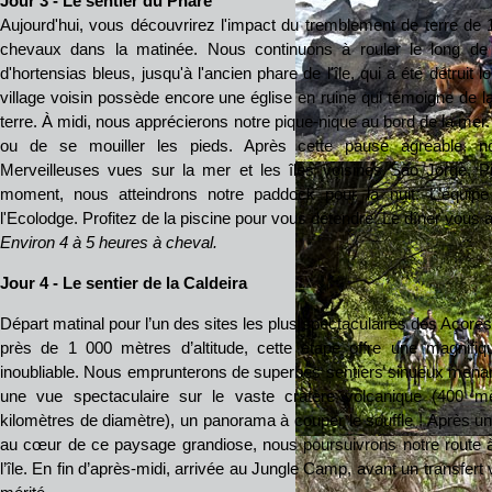
Jour 3 - Le sentier du Phare
Aujourd'hui, vous découvrirez l'impact du tremblement de terre de 
chevaux dans la matinée. Nous continuons à rouler le long de 
d'hortensias bleus, jusqu'à l'ancien phare de l'île, qui a été détruit
village voisin possède encore une église en ruine qui témoigne de 
terre. À midi, nous apprécierons notre pique-nique au bord de la mer
ou de se mouiller les pieds. Après cette pause agréable, no
Merveilleuses vues sur la mer et les îles voisines São Jorge, P
moment, nous atteindrons notre paddock pour la nuit. L'équip
l'Ecolodge. Profitez de la piscine pour vous détendre. Le dîner vous a
Environ 4 à 5 heures à cheval.
Jour 4 - Le sentier de la Caldeira
Départ matinal pour l’un des sites les plus spectaculaires des Açores 
près de 1 000 mètres d’altitude, cette étape offre une magnifi
inoubliable. Nous emprunterons de superbes sentiers sinueux menant
une vue spectaculaire sur le vaste cratère volcanique (400 m
kilomètres de diamètre), un panorama à couper le souffle ! Après u
au cœur de ce paysage grandiose, nous poursuivrons notre route à
l’île. En fin d’après-midi, arrivée au Jungle Camp, avant un transfert