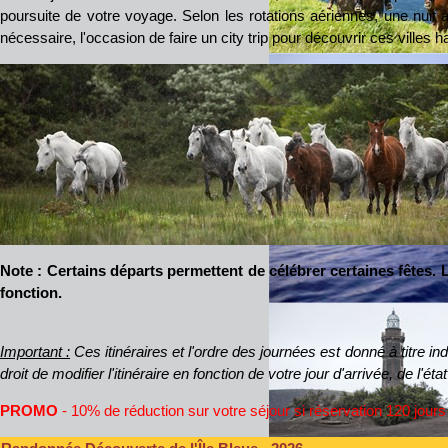
poursuite de votre voyage. Selon les rotations aériennes, une nuit 
nécessaire, l'occasion de faire un city trip pour découvrir ces villes 
Note : Certains départs permettent de célébrer certaines fêtes
fonction.
Important :
Ces itinéraires et l'ordre des journées est donné
à titre ind
droit de modifier l'itinéraire en fonction de votre jour d'arrivée, de l'
PROMO
- 10% de réduction sur votre séjour si réservation 120 jours