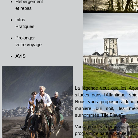
Hébergement
et repas
Infos
Pratiques
Prolonger
votre voyage
AVIS
La légende veut que les Açore
situées dans l'Atlantique, soie
Nous vous proposons donc de
manière qui soit, les merve
surnommée "l'Ile Bleue".
Vous pourrez découvrir cette
programme haut en couleurs.