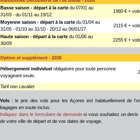
Randonnée Découverte de l'Île Bleue - 2026
Basse saison - départ à la carte
du 07/01 au
1980 € + vol
31/03 - du 01/11 au 19/12
Moyenne saison - départ à la carte
du 01/04 au
2115 € + vol
31/05 - 01/10 au 31/10 - 20/12 au 06/01/27
Haute saison - départ à la carte
du 01/06 au
2255 € + vol
30/09
Option et supplément - 2026
Hébergement individuel
obligatoire pour toute personne
voyageant seule.
Tarif non cavalier
Vols
: le prix des vols pour les Açores est habituellement de l'o
bagages en soute inclus.
Indiquez dans le formulaire de demande
si vous souhaitez un devis 
de votre ville de départ et de vos dates de voyage.