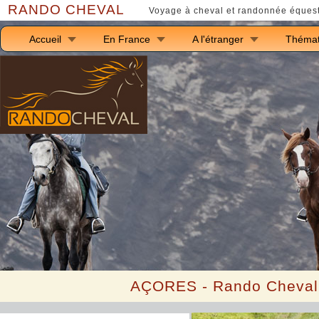
RANDO CHEVAL
Voyage à cheval et randonnée équest
Accueil
En France
A l'étranger
Thémat
A
ÇORES
- Rando Cheval à