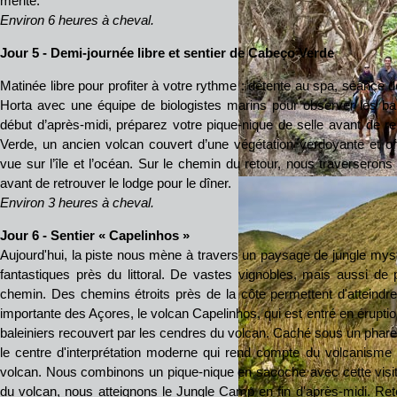
mérité.
Environ 6 heures à cheval.
Jour 5 - Demi-journée libre et sentier de Cabeço Verde
Matinée libre pour profiter à votre rythme : détente au spa, séance 
Horta avec une équipe de biologistes marins pour observer les bale
début d’après-midi, préparez votre pique-nique de selle avant de r
Verde, un ancien volcan couvert d’une végétation verdoyante et of
vue sur l’île et l’océan. Sur le chemin du retour, nous traverserons
avant de retrouver le lodge pour le dîner.
Environ 3 heures à cheval.
Jour 6 - Sentier « Capelinhos »
Aujourd'hui, la piste nous mène à travers un paysage de jungle mys
fantastiques près du littoral. De vastes vignobles, mais aussi de 
chemin. Des chemins étroits près de la côte permettent d'atteindre 
importante des Açores, le volcan Capelinhos, qui est entré en érupti
baleiniers recouvert par les cendres du volcan. Caché sous un phare 
le centre d'interprétation moderne qui rend compte du volcanisme 
volcan. Nous combinons un pique-nique en sacoche avec cette visi
du volcan, nous atteignons le Jungle Camp en fin d'après-midi. Reto