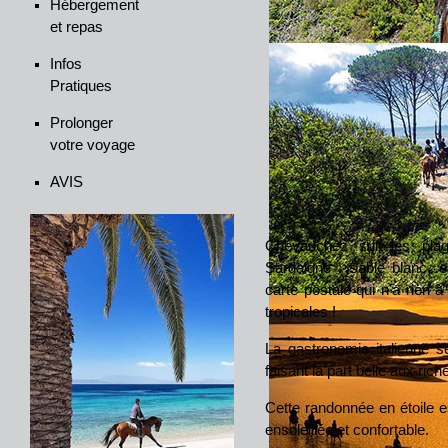
Hébergement
et repas
Infos
Pratiques
Prolonger
votre voyage
AVIS
Chevauchez sur les pla
Sardaigne : sable blanc, e
carte postale qui n'a rien à
tropicales !
La gastronomie italienne s
faisant la part belle aux rich
Cette randonnée en étoile e
ensoleillée et confortable.