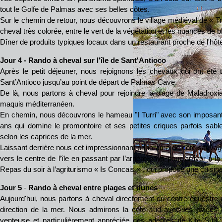
tout le Golfe de Palmas avec ses belles côtes.
Sur le chemin de retour, nous découvrons le village médiéval de « Tr
cheval très colorée, entre le vert de la végétation et les nuances de b
Dîner de produits typiques locaux dans un restaurant proche de l'hôte
Jour 4 - Rando à cheval sur l'île de Sant'Antioco
Après le petit déjeuner, nous rejoignons les chevaux qui ont été t
Sant’Antioco jusqu’au point de départ de Palmas Cave.
De là, nous partons à cheval pour rejoindre la plage de Maladrox
maquis méditerranéen.
En chemin, nous découvrons le hameau "I Turri" avec son imposante
ans qui domine le promontoire et ses petites criques parfois sabl
selon les caprices de la mer.
Laissant derrière nous cet impressionnant panorama de côte sauva
vers le centre de l’île en passant par l’arrière-pays pour arriver à l
Repas du soir à l’agriturismo « Is Concais » , qui propose une cuisin
Jour 5
-
Rando à cheval entre plages et dunes
Aujourd'hui, nous partons à cheval directement du centre équestre 
direction de la mer. Nous admirons la côte sud avec les plages 
venteuse et particulièrement appréciée des adeptes de Kite Surf, p