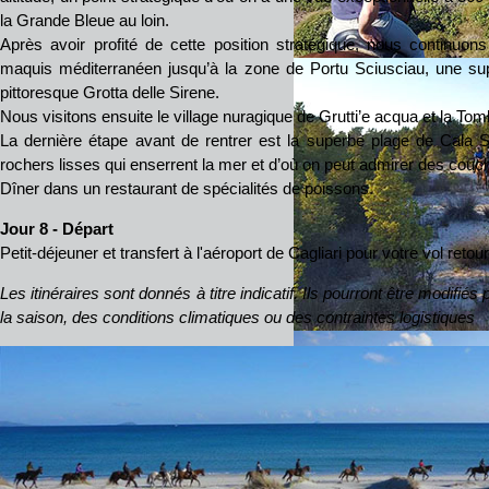
la Grande Bleue au loin.
Après avoir profité de cette position stratégique, nous continuon
maquis méditerranéen jusqu’à la zone de Portu Sciusciau, une su
pittoresque Grotta delle Sirene.
Nous visitons ensuite le village nuragique de Grutti’e acqua et la Tom
La dernière étape avant de rentrer est la superbe plage de Cal
rochers lisses qui enserrent la mer et d’où on peut admirer des couch
Dîner dans un restaurant de spécialités de poissons.
Jour 8 - Départ
Petit-déjeuner et transfert à l'aéroport de Cagliari pour votre vol retour
Les itinéraires sont donnés à titre indicatif. Ils pourront être modifiés
la saison, des conditions climatiques
ou des contraintes logistiques