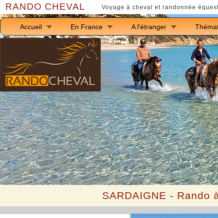
RANDO CHEVAL
Voyage à cheval et randonnée équest
Accueil
En France
A l'étranger
Thémat
SARDAIGNE
- Rando à