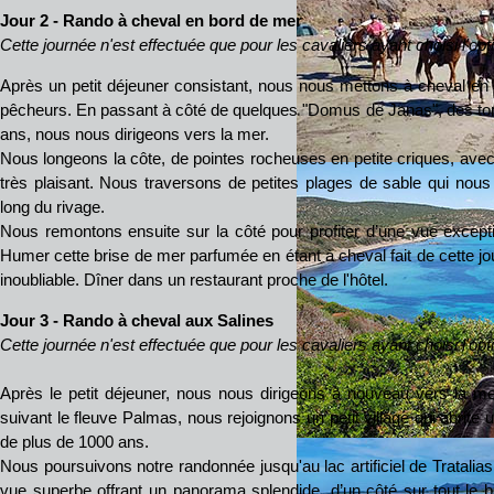
Jour 2 - Rando à cheval en bord de mer
Cette journée n'est effectuée que pour les cavaliers ayant choisi l'opti
Après un petit déjeuner consistant, nous nous mettons à cheval en d
pêcheurs. En passant à côté de quelques "Domus de Janas", des t
ans, nous nous dirigeons vers la mer.
Nous longeons la côte, de pointes rocheuses en petite criques, ave
très plaisant. Nous traversons de petites plages de sable qui nous
long du rivage.
Nous remontons ensuite sur la côté pour profiter d’une vue exceptio
Humer cette brise de mer parfumée en étant à cheval fait de cette j
inoubliable. Dîner dans un restaurant proche de l'hôtel.
Jour 3 - Rando à cheval aux Salines
Cette journée n'est effectuée que pour les cavaliers ayant choisi l'opt
Après le petit déjeuner, nous nous dirigeons à nouveau vers la me
suivant le fleuve Palmas, nous rejoignons un petit village qui abrite 
de plus de 1000 ans.
Nous poursuivons notre randonnée jusqu'au lac artificiel de Tratalias
vue superbe offrant un panorama splendide, d’un côté sur tout le ba