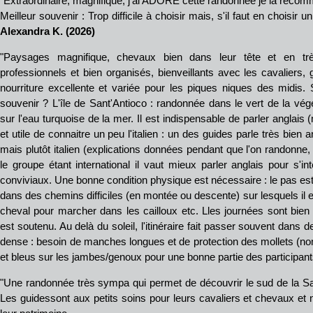
"Extraordinaire, magnifique, j'ai ADORÉ cette randonnée je la reco
Meilleur souvenir : Trop difficile à choisir mais, s'il faut en choisir 
Alexandra K. (2026)
"Paysages magnifique, chevaux bien dans leur tête et en tr
professionnels et bien organisés, bienveillants avec les cavaliers, 
nourriture excellente et variée pour les piques niques des midis.
souvenir ? L'île de Sant'Antioco : randonnée dans le vert de la vé
sur l'eau turquoise de la mer. Il est indispensable de parler anglai
et utile de connaitre un peu l'italien : un des guides parle très bien a
mais plutôt italien (explications données pendant que l'on randonne
le groupe étant international il vaut mieux parler anglais pour s'i
conviviaux. Une bonne condition physique est nécessaire : le pas est
dans des chemins difficiles (en montée ou descente) sur lesquels il
cheval pour marcher dans les cailloux etc. Lles journées sont bien
est soutenu. Au delà du soleil, l'itinéraire fait passer souvent dans 
dense : besoin de manches longues et de protection des mollets (no
et bleus sur les jambes/genoux pour une bonne partie des participant
"Une randonnée très sympa qui permet de découvrir le sud de la Sar
Les guidessont aux petits soins pour leurs cavaliers et chevaux et n