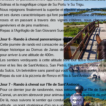
Solinas et la magnifique crique de Su Portu ‘e Su Trigu.
Nous rejoignons finalement la superbe et réputée plage de Porto Pi
et ses dunes caractéristiques qui font partie du patrimoine de l’Une
roses et en passant à travers des vignes côtières, nous chevau
genévriers et de pins maritimes.
Repas à l’Agrifoglio de San Giovanni Suergiù avec des produits mais
Jour 6 - Rando à cheval panoramique sur la côte
Cette journée de rando est consacrée aux collines couvertes de maqu
étape historique au Domus de Janas de Monte Crobu, avant de gr
pour arriver à une altitude de 400m.
Les sentiers verdoyants à cette altitude sont tout aussi étonnants q
mer et les îles de Sant’Antioco, San Pietro, l’île privée de Piana et to
du Sulcis. Un belvédère sans pareil qui vous offrira sans aucun dout
Repas du soir à la pizzeria de Renzo et Rita à Sant’Antioco.
Jour 7 - Rando à cheval sur l'Ile de Sant'Antioco
Pour ce dernier jour de randonnée, nous retournons sur l'île de San
Cannai, un ancien abreuvoir pour animaux situé dans la plaine du 
De là, nous suivons le sentier qui conduit aux ruines de Su Semafur
altitude, un point stratégique d’où on a une vue exceptionnelle à 360