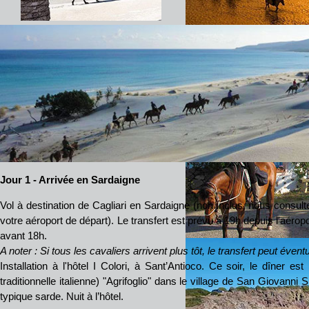
Jour 1
- Arrivée en Sardaigne
Vol à destination de Cagliari en Sardaigne (non inclus, nous consult
votre aéroport de départ). Le transfert est prévu à 19h depuis l'aérop
avant 18h.
A noter : Si tous les cavaliers arrivent plus tôt, le transfert peut éve
Installation à l'hôtel I Colori, à Sant’Antioco. Ce soir, le dîner es
traditionnelle italienne) "Agrifoglio" dans le village de San Giovanni
typique sarde. Nuit à l’hôtel.