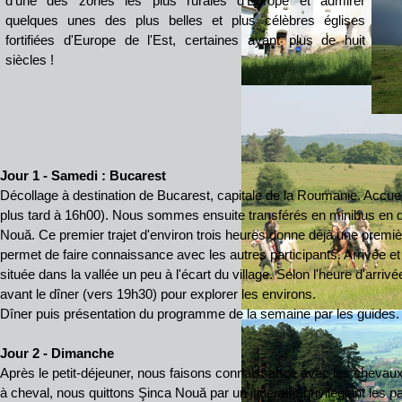
d'une des zones les plus rurales d'Europe et admirer
quelques unes des plus belles et plus célèbres églises
fortifiées d'Europe de l'Est, certaines ayant plus de huit
siècles !
Jour 1 - Samedi : Bucarest
Décollage à destination de Bucarest, capitale de la Roumanie. Accueil 
plus tard à 16h00). Nous sommes ensuite transférés en minibus en di
Nouă. Ce premier trajet d'environ trois heures donne déjà une premi
permet de faire connaissance avec les autres participants. Arrivée et 
située dans la vallée un peu à l'écart du village. Selon l'heure d'arriv
avant le dîner (vers 19h30) pour explorer les environs.
Dîner puis présentation du programme de la semaine par les guides.
Jour 2
- Dimanche
Après le petit-déjeuner, nous faisons connaissance avec les chevaux
à cheval, nous quittons Şinca Nouă par un itinéraire privilégiant les