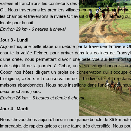
vallées et franchirons les contreforts des Carpates, en direction des pl
Olt. Nous traversons les premiers villages roumains, faisons nos pre
les champs et traversons la rivière Olt avant d’arriver, à Halmeag où
locale pour la nuit.
Environ 29 km
-
6 heures à cheval
Jour 3 - Lundi
Aujourd’hui, une belle étape qui débute par la traversée la rivièr
ensuite la vallée Felmer, pour arriver dans les collines de Trans
d’une crête, nous permettant d’avoir une belle vue sur les monta
notre objectif de la journée à Cobor, un vieux village hongrois au
Cobor, nos hôtes dirigent un projet de conservation qui s'occupe
biologique, axée sur la conservation de la biodiversité et la restaura
maisons abandonnées. Nous nous installons dans l'une de ces nouv
deux prochains jours.
Environ 26 km – 5 heures et demie à cheval
Jour 4 - Mardi
Nous chevauchons aujourd'hui sur une grande boucle de 36 km auto
imprenable, de rapides galops et une faune très diversifiée. Nous po