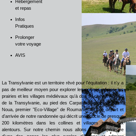
Hébergement
et repas
Infos
Pratiques
Prolonger
votre voyage
AVIS
La Transylvanie est un territoire rêvé pour l'équitation : il n'y a
pas de meilleur moyen pour explorer les collines infinies, les
prairies et les villages médiévaux qu'à dos de cheval. Au sud
de la Transylvanie, au pied des Carpates, se trouve Sinca
Noua, premier "Eco-Village" de Roumanie, lieu de départ et
d'arrivée de notre randonnée qui décrit une boucle de presque
200 kilomètres dans les collines et villages médiévaux
alentours. Sur notre chemin nous allons faire l'expérience