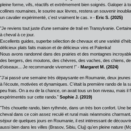
pleine forme, vifs, réactifs et extrêmement bien soignés. Galoper à t
collines roumaines, le sourire aux lèvres, restera un souvenir inoubliab
un cavalier expérimenté, c'est vraiment le cas. » -
Eric S. (2025)
"Je reviens tout juste d'une semaine de trail en Transylvanie. Certa
à cheval à ce jour.
Excellents guides, superbe sélection de chevaux et une variété d'h
délicieux plats faits maison et de délicieux vins et Palenka!
Nous avons randonné dans des prairies et des montagnes incroyabl
des bergers, des moutons, des chèvres, des vaches, des chiens, de
d'oiseaux... Je recommande vivement !" -
Margaret M. (2024)
"J'ai passé une semaine très dépaysante en Roumanie, deux jeunes 
à l'écoute, motivées et dynamiques. C'était la première rando de la 
peu frais. On a eu de la chance, on avait tous un bon niveau, mais il
expérimentés sur cette rando."
Sophie J. (2019)
"Très chouette rando, bien rythmée, dans un très bon confort. Une be
cheval dans ce coin assez reculé et rural mais néanmoins charmant
séjour de quelques jours en Roumanie, il est intéressant de découvrir
aussi bien dans les villes (Brasov, Sibiu, Cluj) qu'en pleine nature 