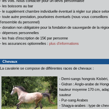
- les vols. Nous contacter pour un devis personnalisé
- les boissons au bar
- le supplément chambre individuelle éventuel à régler sur place selon 
- toute autre prestation, pourboires éventuels (nous vous conseillons
l'ensemble du personnel)
- donation non obligatoire pour la fondation de sauvegarde de la régio
-
dépenses personnelles
- les frais d'inscription de 15€ par personne
- les assurances optionnelles :
plus d'informations
Chevaux
La cavalerie se compose de différentes races de chevaux :
- Demi-sangs hongrois Kisbéri, 
- Gidran : Anglo-arabe de Hongr
hauteur moyenne 170 cm, adapt
sauteur
- Pur-sang Arabes
- Shagya-arabes : type de chev