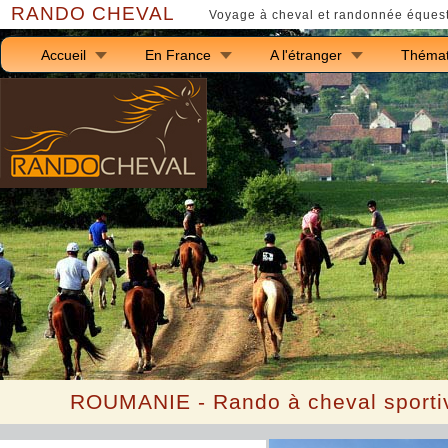
RANDO CHEVAL
Voyage à cheval et randonnée équest
Accueil
En France
A l'étranger
Thémat
R
OUMANIE - Rando à cheval sporti