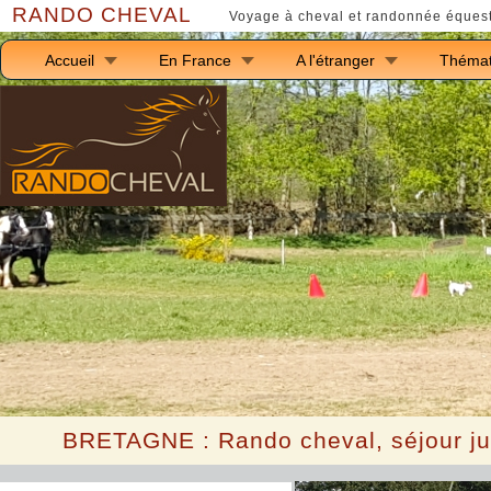
RANDO CHEVAL
Voyage à cheval et randonnée équest
Accueil
En France
A l'étranger
Thémat
B
RETAGNE :
Rando cheval, séjour jun