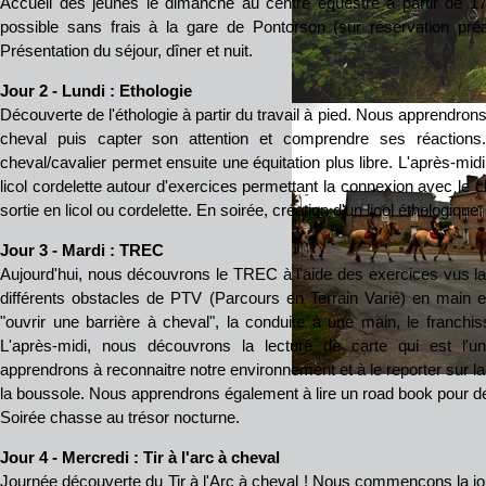
Accueil des jeunes le dimanche au centre équestre à partir de 1
possible sans frais à la gare de Pontorson (sur réservation préa
Présentation du séjour, dîner et nuit.
Jour 2 -
L
undi
: Ethologie
Découverte de l'éthologie à partir du travail à pied. Nous apprendro
cheval puis capter son attention et comprendre ses réactions
cheval/cavalier permet ensuite une équitation plus libre. L'après-mi
licol cordelette autour d'exercices permettant la connexion avec le 
sortie en licol ou cordelette. En soirée, création d'un licol éthologique.
Jour 3 -
M
ardi : TREC
Aujourd'hui, nous découvrons le TREC à l'aide des exercices vus la v
différents obstacles de PTV (Parcours en Terrain Varié) en main 
"ouvrir une barrière à cheval", la conduite à une main, le franch
L'après-midi, nous découvrons la lecture de carte qui est l
apprendrons à reconnaitre notre environnement et à le reporter sur la 
la boussole. Nous apprendrons également à lire un road book pour dev
Soirée chasse au trésor nocturne.
Jour 4 - Mercredi : Tir à l'arc à cheval
Journée découverte du Tir à l'Arc à cheval ! Nous commençons la jo