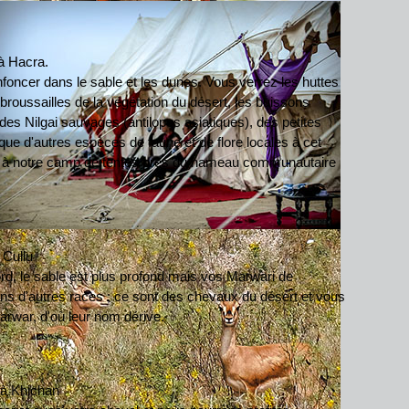
à Hacra.
ncer dans le sable et les dunes. Vous verrez les huttes
broussailles de la végétation du désert, les buissons
des Nilgai sauvages (antilopes asiatiques), des petites
ue d'autres espèces de faune et de flore locales à cet
s à notre camp de tentes près du hameau communautaire
 Cullu
rd, le sable est plus profond mais vos Marwari de
s d'autres races ; ce sont des chevaux du désert et vous
arwar, d'où leur nom dérive.
 à Khichan