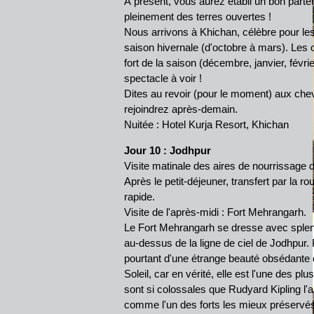
À présent, vous aurez établi un bon parten
pleinement des terres ouvertes !
Nous arrivons à Khichan, célèbre pour les
saison hivernale (d'octobre à mars). Les 
fort de la saison (décembre, janvier, févri
spectacle à voir !
Dites au revoir (pour le moment) aux chev
rejoindrez après-demain.
Nuitée : Hotel Kurja Resort, Khichan
Jour 10
: Jodhpur
Visite matinale des aires de nourrissage d
Après le petit-déjeuner, transfert par la r
rapide.
Visite de l'après-midi : Fort Mehrangarh.
Le Fort Mehrangarh se dresse avec splend
au-dessus de la ligne de ciel de Jodhpur. 
pourtant d'une étrange beauté obsédante qu
Soleil, car en vérité, elle est l'une des p
sont si colossales que Rudyard Kipling l'a
comme l'un des forts les mieux préservés