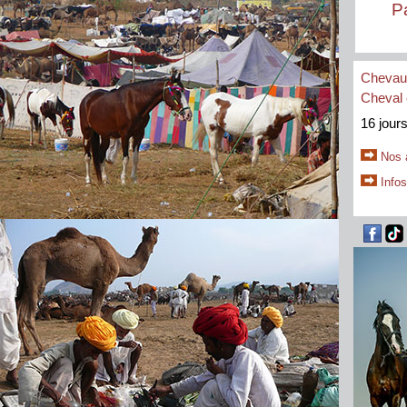
P
Chevaux
Cheval 
16 jours
Nos 
Infos