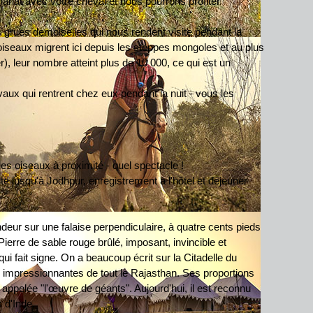
ariat avec votre cheval et nous pourrons profiter
 grues demoiselles qui nous rendent visite pendant la
oiseaux migrent ici depuis les steppes mongoles et au plus
er), leur nombre atteint plus de 10 000, ce qui est un
aux qui rentrent chez eux pendant la nuit - vous les
es oiseaux à proximité - quel spectacle !
oute jusqu'à Jodhpur, enregistrement à l'hôtel et déjeuner
eur sur une falaise perpendiculaire, à quatre cents pieds
Pierre de sable rouge brûlé, imposant, invincible et
i fait signe. On a beaucoup écrit sur la Citadelle du
lus impressionnantes de tout le Rajasthan. Ses proportions
 appelée "l'œuvre de géants". Aujourd'hui, il est reconnu
 d'Inde.