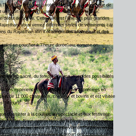
à l'heure du déjeuner à votre hôtel situé à la périphérie de
 un court trajet en charrette à chameau de la foire.
en début de soirée. Cette foire est l'une des plus grandes
jasthan. Vous verrez différents styles de vêtements car
coins du Rajasthan afin d'échanger des chameaux et des
 le soleil se coucher à "l'heure dorée" ou, comme on
e".
oire, du lac sacré, du temple Brahma, avec des possibilités
une des expériences de voyage les plus appréciées en
 plus de 11 000 chameaux, chevaux et bovins et est visitée
s 14 jours.
ue d'assister à la couleur, au spectacle et aux festivités
ditionnelles. Nous approchons de la pleine lune, lorsque
le lac sacré au centre de la vieille ville de Pushkar, en ce
 dernière minute se font avant le départ des chevaux et