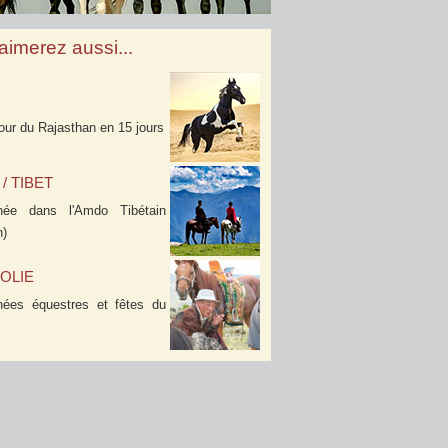
aimerez aussi...
our du Rajasthan en 15 jours
/ TIBET
née dans l'Amdo Tibétain
n)
OLIE
ées équestres et fêtes du