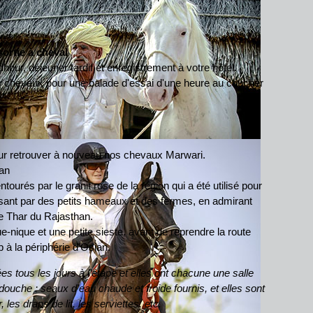
ortie à cheval
odhpur, déjeuner tardif et enregistrement à votre hôtel.
os chevaux pour une balade d'essai d'une heure au coucher
pour retrouver à nouveau nos chevaux Marwari.
an
ourés par le granit rose de la région qui a été utilisé pour
ssant par des petits hameaux et des fermes, en admirant
de Thar du Rajasthan.
-nique et une petite sieste, avant de reprendre la route
 à la périphérie d'Osian.
s tous les jours à l'étape et elles ont chacune une salle
 douche : seaux d'eau chaude et froide fournis, et elles sont
les draps de lit, les serviettes, etc.