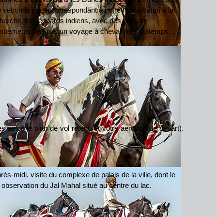
 seconde partie correspondant à notre rando-safari à la
herche des léopards indiens, avec des nuits en
pements de luxe, un voyage à cheval hors du temps...
s selon le plan de vol retenu et votre aéroport de départ).
après-midi, visite du complexe de palais de la ville, dont le
observation du Jal Mahal situé au centre du lac.