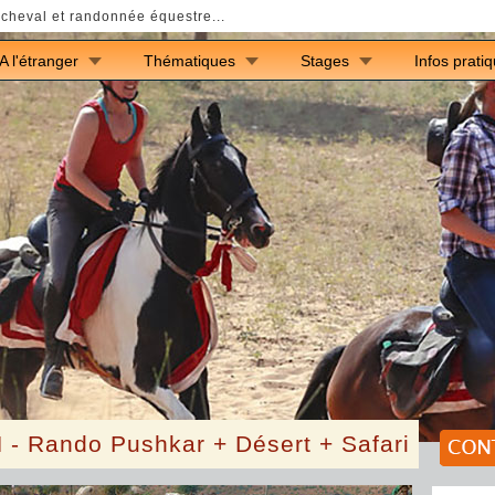
cheval et randonnée équestre...
A l'étranger
Thématiques
Stages
Infos prati
 -
Rando Pushkar + Désert + Safari