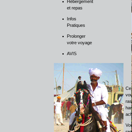
Hébergement
et repas
Infos
Pratiques
Prolonger
votre voyage
AVIS
Ce 
vou
ras
har
ach
Vou
ran