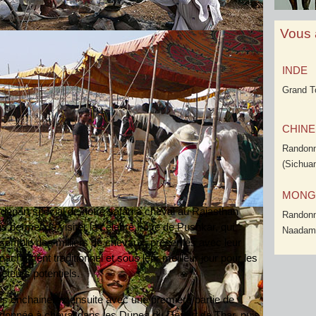
Vous 
INDE
Grand T
CHINE 
Randon
(Sichua
MONG
départ spécial de notre safari à cheval au Rajasthan
Randonn
s permet de visiter la célèbre Foire de Pushkar, qui
Naadam
semble des milliers de chevaux, présentés avec leur
nachement traditionnel et sous leur meilleur jour pour les
eteurs potentiels.
s enchainerez ensuite avec une première partie de
donnée à cheval dans les Dunes du Désert de Thar, puis